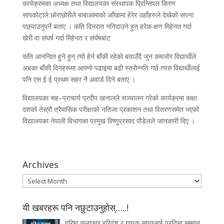
कार्यक्रमका अध्यक्ष तथा विद्यालयका संस्थापक प्रिन्सिपल किरण
सापकोटाले छोराछोरीले बाबाआमाको आँखामा हेरेर उहाँहरुले देखेको सपना
पछ्याउनुपर्ने बताए । कति दिनरात ननिदाउने हुन् हरेक क्षण मिहेनत गर्दा
खेरी वा संघर्ष गर्दा मिहेनत र संर्घषबाट
कति आनन्दित हुने हुन् त्यो हेर्न बाँकी रहेको बताउँदै जुन कमजोर विद्यार्थीले
अबका बाँकी दिनहरूमा आफ्नो पढाइमा बढी स्तरोन्नति गर्छ त्यस विद्यार्थीलाई
पनि एस ई ई प्रथम सहर नै अवार्ड दिने बताए ।
विद्यालयका सह–प्राचार्य प्रदीप खनालले सञ्चालन गरेको कार्यक्रमा कक्षा
दशको तेस्रौ त्रैमासिक परीक्षाको नतिजा प्रकाशन तथा वितरणसमेत भएको
विद्यालयका नेपाली विभागका प्रमुख विष्णुप्रसाद पौडेलले जानकारी दिए ।
Archives
Archives
यी खबरहरू पनि नछुटाउनुहोस्…..!
वरिष्ठ कलाकार हरिवंश र गायक सपुतलाई प्रतिभा सम्मान